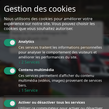
Gestion des cookies
MENU
sport event
Specialiste Porsche Rallye
Nous utilisons des cookies pour améliorer votre
expérience sur notre site. Vous pouvez choisir les
Close
En cours
cookies que vous souhaitez autoriser.
Rallye du Centre Bretagne (56)
Du
08
au
09 août 2026
Analytics
Ces services traitent les informations personnelles
Nous suivre en direct
Infos du rallye
pour analyser le comportement des visiteurs et
améliorer les performances du site.
↓
2
Services
Contenu multimédia
Ces services permettent d'afficher du contenu
multimédia (vidéos, images) provenant de services
tiers.
↓
1
Service
Activer ou désactiver tous les services
Utilisez ce commutateur pour activer ou désactiver