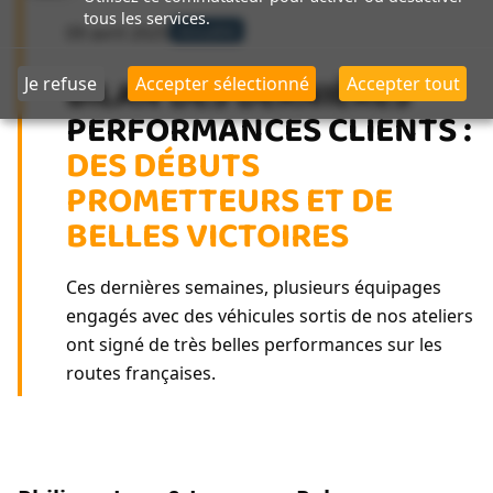
tous les services.
09 avril 2025
Actualité
BILAN DES DERNIÈRES
Je refuse
Accepter sélectionné
Accepter tout
PERFORMANCES CLIENTS :
DES DÉBUTS
PROMETTEURS ET DE
BELLES VICTOIRES
Ces dernières semaines, plusieurs équipages
engagés avec des véhicules sortis de nos ateliers
ont signé de très belles performances sur les
routes françaises.