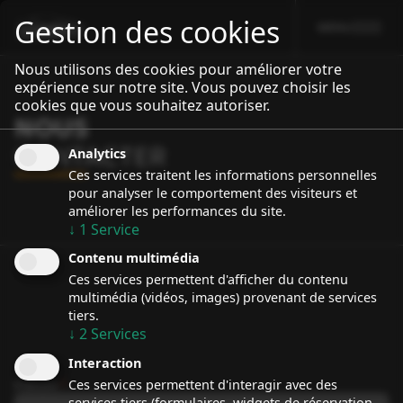
Gestion des cookies
MENU
sport event
Specialiste Porsche Rallye
Nous utilisons des cookies pour améliorer votre
expérience sur notre site. Vous pouvez choisir les
cookies que vous souhaitez autoriser.
NOUS
CONTACTER
Analytics
Ces services traitent les informations personnelles
pour analyser le comportement des visiteurs et
améliorer les performances du site.
↓
1
Service
Contenu multimédia
Ces services permettent d'afficher du contenu
multimédia (vidéos, images) provenant de services
tiers.
↓
2
Services
Interaction
Ces services permettent d'interagir avec des
Prénom
*
services tiers (formulaires, widgets de réservation,