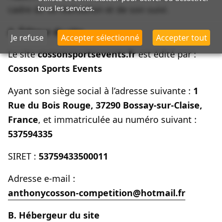
tous les services.
cadre de sa réalisation et de son suivi.
A. Éditeur du site
Je refuse
Accepter sélectionné
Accepter tout
Le site
cossonsportsevents.fr
est édité par :
Cosson Sports Events
Ayant son siège social à l’adresse suivante :
1
Rue du Bois Rouge, 37290 Bossay-sur-Claise,
France
, et immatriculée au numéro suivant :
537594335
SIRET :
53759433500011
Adresse e-mail :
anthonycosson-competition@hotmail.fr
B. Hébergeur du site