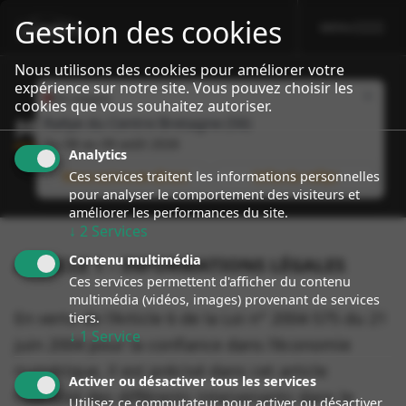
Gestion des cookies
MENU
sport event
Specialiste Porsche Rallye
Nous utilisons des cookies pour améliorer votre
expérience sur notre site. Vous pouvez choisir les
Close
En cours
cookies que vous souhaitez autoriser.
MENTIONS
LÉGALES
Rallye du Centre Bretagne (56)
Du
08
au
09 août 2026
Analytics
Ces services traitent les informations personnelles
Nous suivre en direct
Infos du rallye
pour analyser le comportement des visiteurs et
améliorer les performances du site.
↓
2
Services
Contenu multimédia
ARTICLE 1 – INFORMATIONS LÉGALES
Ces services permettent d'afficher du contenu
multimédia (vidéos, images) provenant de services
En vertu de l’Article 6 de la Loi n° 2004-575 du 21
tiers.
↓
1
Service
juin 2004 pour la confiance dans l’économie
numérique, il est précisé dans cet article
Activer ou désactiver tous les services
l’identité des différents intervenants dans le
Utilisez ce commutateur pour activer ou désactiver