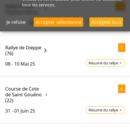
tous les services.
Rallye Rhône-
11
Charbonnières
Je refuse
Accepter sélectionné
Accepter tout
Résumé du rallye
24 - 26
Avr 25
Rallye de Dieppe
1
(76)
Résumé du rallye
08 - 10
Mai 25
Course de Cote
6
de Saint Gouéno
(22)
Résumé du rallye
31 - 01
Juin 25