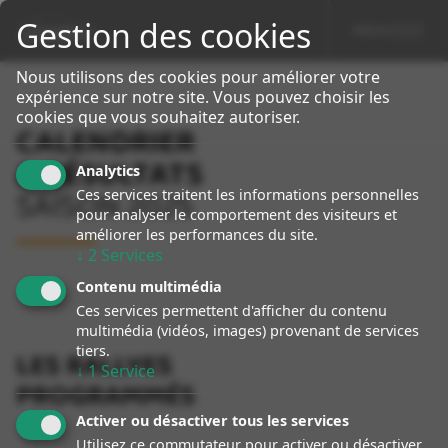
Gestion des cookies
MENU
sport event
Specialiste Porsche Rallye
Nous utilisons des cookies pour améliorer votre
expérience sur notre site. Vous pouvez choisir les
cookies que vous souhaitez autoriser.
CALENDRIER
& RÉSULTATS
Analytics
SAISON 2025
Ces services traitent les informations personnelles
pour analyser le comportement des visiteurs et
améliorer les performances du site.
↓
2
Services
Contenu multimédia
Ces services permettent d'afficher du contenu
multimédia (vidéos, images) provenant de services
tiers.
LES RALLYES
↓
1
Service
PROGRAMMÉS
Activer ou désactiver tous les services
Utilisez ce commutateur pour activer ou désactiver