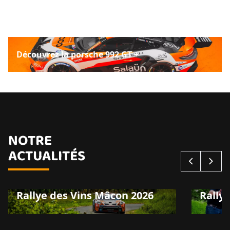
Découvrez la porsche 992 GT +
NOTRE
ACTUALITÉS
Rallye des Vins Mâcon 2026
Rally