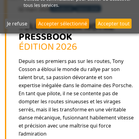
tous les services.
02 mars 2026
Pressbook
Saison 2026
TÉLÉCHARGER NOTRE
Je refuse
Accepter sélectionné
Accepter tout
PRESSBOOK
ÉDITION 2026
Depuis ses premiers pas sur les routes, Tony
Cosson a ébloui le monde du rallye par son
talent brut, sa passion dévorante et son
expertise inégalée dans le domaine des Porsche.
En tant que pilote, il ne se contente pas de
dompter les routes sinueuses et les virages
serrés, mais il les transforme en une véritable
danse mécanique, fusionnant habilement vitesse
et précision avec une maîtrise qui force
l’admiration