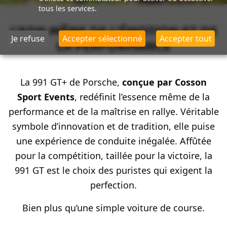
tous les services.
L’ADN MÊME DE L’ÉMOTION ET DE
Je refuse
Accepter sélectionné
Accepter tout
LA PERFORMANCE
La 991 GT+ de Porsche,
conçue par Cosson
Sport Events
, redéfinit l’essence même de la
performance et de la maîtrise en rallye. Véritable
symbole d’innovation et de tradition, elle puise
une expérience de conduite inégalée. Affûtée
pour la compétition, taillée pour la victoire, la
991 GT est le choix des puristes qui exigent la
perfection.
Bien plus qu’une simple voiture de course.