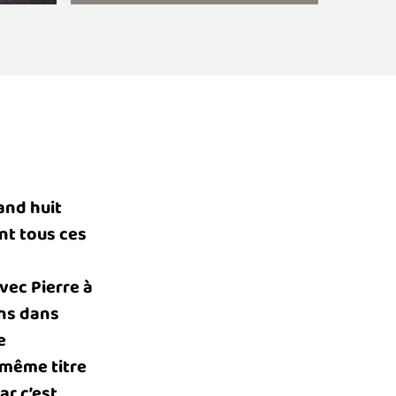
and huit
nt tous ces
vec Pierre à
ans dans
e
 même titre
ar c’est