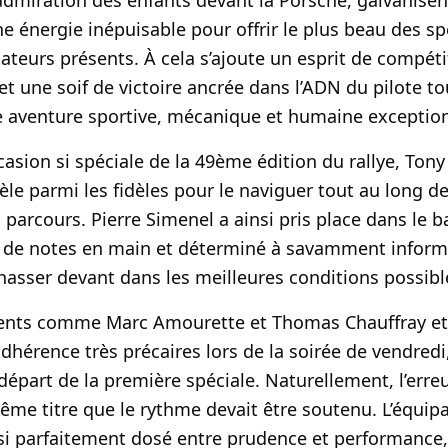
’admiration des enfants devant la Porsche, galvanisen
e énergie inépuisable pour offrir le plus beau des sp
tateurs présents. À cela s’ajoute un esprit de compét
 et une soif de victoire ancrée dans l’ADN du pilote 
e aventure sportive, mécanique et humaine exceptio
casion si spéciale de la 49ème édition du rallye, Tony
dèle parmi les fidèles pour le naviguer tout au long d
 parcours. Pierre Simenel a ainsi pris place dans le 
t de notes en main et déterminé à savamment inform
hasser devant dans les meilleures conditions possibl
lients comme Marc Amourette et Thomas Chauffray et
dhérence très précaires lors de la soirée de vendredi,
départ de la première spéciale. Naturellement, l’erreu
me titre que le rythme devait être soutenu. L’équip
si parfaitement dosé entre prudence et performance