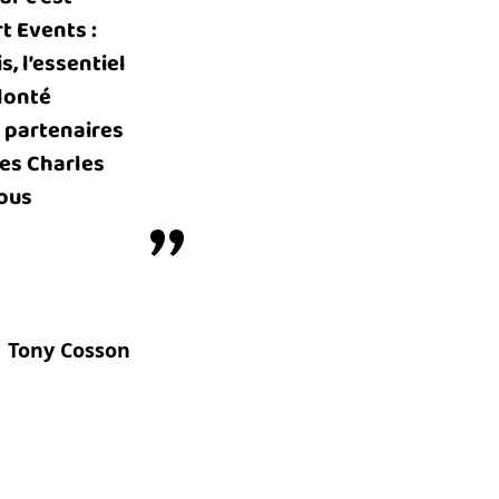
t Events :
, l’essentiel
lonté
os partenaires
ces Charles
nous
Tony Cosson