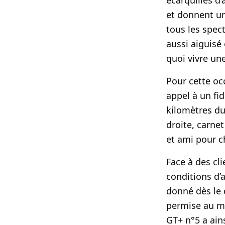
écarquillés d
et donnent un
tous les spec
aussi aiguisé
quoi vivre un
Pour cette oc
appel à un fi
kilomètres du
droite, carne
et ami pour c
Face à des c
conditions d’a
donné dès le 
permise au mê
GT+ n°5 a ain