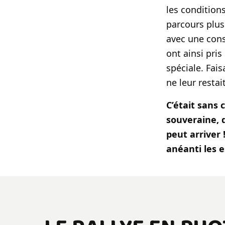
les condition
parcours plus 
avec une con
ont ainsi pri
spéciale. Fais
ne leur restai
C’était sans 
souveraine, q
peut arriver 
anéanti les e