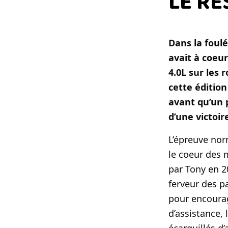
LE R
Dans la foul
avait à coeur
4.0L sur les 
cette éditio
avant qu’un 
d’une victoir
L’épreuve no
le coeur des 
par Tony en 20
ferveur des p
pour encourag
d’assistance,