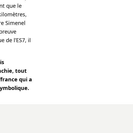
nt que le
 kilomètres,
re Simenel
épreuve
 de l’ES7, il
is
nchie, tout
ffrance qui a
symbolique.