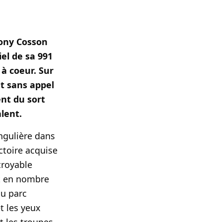
Tony Cosson
iel de sa 991
 à coeur. Sur
t sans appel
nt du sort
alent.
ngulière dans
ctoire acquise
croyable
nt en nombre
au parc
t les yeux