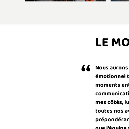
LE MO
Nous aurons t
émotionnel t
moments ento
communicativ
mes côtés, l
toutes nos av
prépondérant
que l’équipe