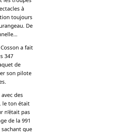
t les troupes
ectacles à
ition toujours
tourangeau. De
nnelle…
 Cosson a fait
es 347
baquet de
er son pilote
es.
 avec des
 le ton était
r n’était pas
age de la 991
, sachant que