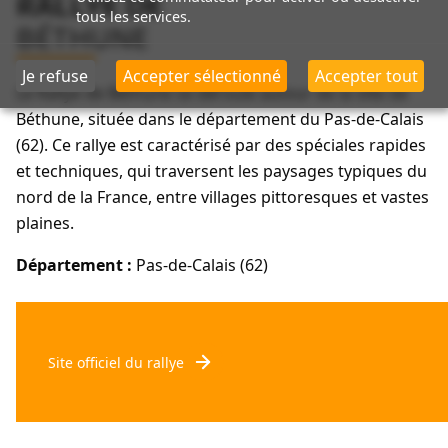
RALLYE DE
tous les services.
BÉTHUNE
Je refuse
Accepter sélectionné
Accepter tout
Le Rallye de Béthune se déroule autour de la ville de
Béthune, située dans le département du Pas-de-Calais
(62). Ce rallye est caractérisé par des spéciales rapides
et techniques, qui traversent les paysages typiques du
nord de la France, entre villages pittoresques et vastes
plaines.
Département :
Pas-de-Calais (62)
Site officiel du rallye