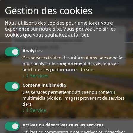
Gestion des cookies
MENU
sport event
Specialiste Porsche Rallye
Nous utilisons des cookies pour améliorer votre
expérience sur notre site. Vous pouvez choisir les
Close
En cours
cookies que vous souhaitez autoriser.
Rallye du Centre Bretagne (56)
Du
08
au
09 août 2026
Analytics
Ces services traitent les informations personnelles
Nous suivre en direct
Infos du rallye
pour analyser le comportement des visiteurs et
améliorer les performances du site.
↓
2
Services
Contenu multimédia
Ces services permettent d'afficher du contenu
multimédia (vidéos, images) provenant de services
tiers.
↓
1
Service
Activer ou désactiver tous les services
Utilisez ce commutateur pour activer ou désactiver