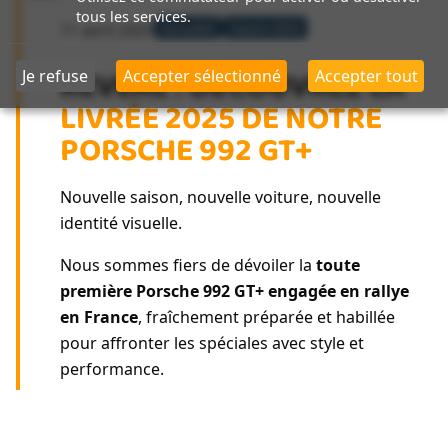
tous les services.
11 avril 2025
Actualité
Saison 2025
REVEAL : DÉCOUVREZ LA
Je refuse
Accepter sélectionné
Accepter tout
LIVRÉE 2025 DE NOTRE
PORSCHE 992 GT+
Nouvelle saison, nouvelle voiture, nouvelle
identité visuelle.
Nous sommes fiers de dévoiler la
toute
première Porsche 992 GT+ engagée en rallye
en France
, fraîchement préparée et habillée
pour affronter les spéciales avec style et
performance.