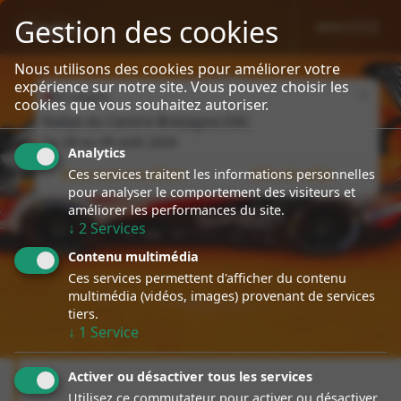
Gestion des cookies
MENU
sport event
Specialiste Porsche Rallye
Nous utilisons des cookies pour améliorer votre
expérience sur notre site. Vous pouvez choisir les
Close
En cours
cookies que vous souhaitez autoriser.
Rallye du Centre Bretagne (56)
Du
08
au
09 août 2026
Analytics
Ces services traitent les informations personnelles
Nous suivre en direct
Infos du rallye
pour analyser le comportement des visiteurs et
améliorer les performances du site.
↓
2
Services
Contenu multimédia
Ces services permettent d'afficher du contenu
multimédia (vidéos, images) provenant de services
tiers.
↓
1
Service
Activer ou désactiver tous les services
Utilisez ce commutateur pour activer ou désactiver