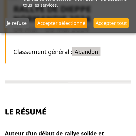
RALLYE DE DIEPPE
tous les services.
NORMANDIE 2024
Je refuse
Accepter sélectionné
Accepter tout
04 mai - 09
mai 2024
Classement général :
Abandon
LE RÉSUMÉ
Auteur d’un début de rallye solide et