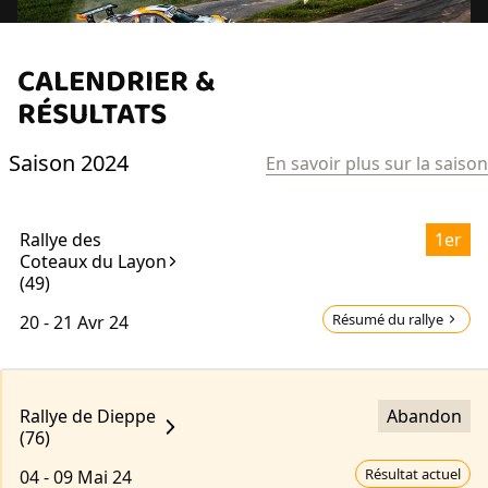
CALENDRIER &
RÉSULTATS
Saison 2024
En savoir plus sur la saison
Rallye des
1er
Coteaux du Layon
(49)
Résumé du rallye
20 - 21
Avr 24
Rallye de Dieppe
Abandon
(76)
Résultat actuel
04 - 09
Mai 24