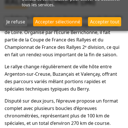
RALLYE DE L'INDRE (36)
tous les services.
Le Rallye de l’Indre est une épreuve nationale disputée
Je refuse
Accepter sélectionné
Accepter tout
dans le département de l’Indre, en région Centre-Val
de Loire. Organisé par l’Écurie Berrichonne, il fait
partie de la Coupe de France des Rallyes et du
Championnat de France des Rallyes 2ᵉ division, ce qui
en fait un rendez-vous important de la fin de saison.
Le rallye change régulièrement de ville hôte entre
Argenton-sur-Creuse, Buzançais et Valençay, offrant
des parcours variés mêlant portions rapides et
spéciales techniques typiques du Berry.
Disputé sur deux jours, l’épreuve propose un format
complet avec plusieurs boucles d’épreuves
chronométrées, représentant plus de 100 km de
spéciales, et un total d’environ 270 km de course.