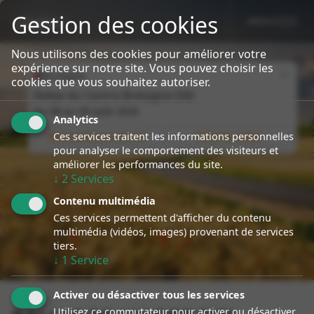
Gestion des cookies
MENU
sport event
Specialiste Porsche Rallye
Nous utilisons des cookies pour améliorer votre
expérience sur notre site. Vous pouvez choisir les
Close
En cours
cookies que vous souhaitez autoriser.
Rallye du Centre Bretagne (56)
Du
08
au
09 août 2026
Analytics
Ces services traitent les informations personnelles
Nous suivre en direct
Infos du rallye
pour analyser le comportement des visiteurs et
améliorer les performances du site.
↓
2
Services
Contenu multimédia
Ces services permettent d'afficher du contenu
multimédia (vidéos, images) provenant de services
tiers.
↓
1
Service
Activer ou désactiver tous les services
Utilisez ce commutateur pour activer ou désactiver