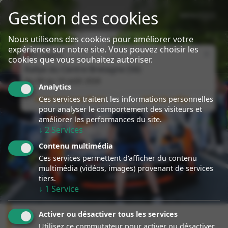
Gestion des cookies
MENU
sport event
Specialiste Porsche Rallye
Nous utilisons des cookies pour améliorer votre
expérience sur notre site. Vous pouvez choisir les
Close
En cours
cookies que vous souhaitez autoriser.
Rallye du Centre Bretagne (56)
Du
09
au
10 août 2026
Analytics
Ces services traitent les informations personnelles
Nous suivre en direct
Infos du rallye
pour analyser le comportement des visiteurs et
améliorer les performances du site.
↓
2
Services
Contenu multimédia
Ces services permettent d'afficher du contenu
multimédia (vidéos, images) provenant de services
tiers.
↓
1
Service
Activer ou désactiver tous les services
Utilisez ce commutateur pour activer ou désactiver