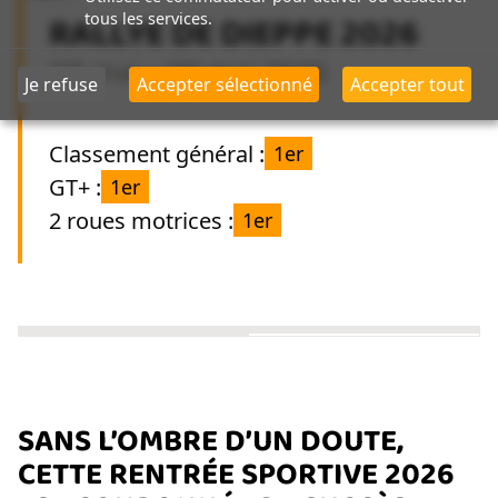
RALLYE DE DIEPPE 2026
tous les services.
08 mai - 09
mai 2026
Je refuse
Accepter sélectionné
Accepter tout
Classement général :
1er
GT+ :
1er
2 roues motrices :
1er
SANS L’OMBRE D’UN DOUTE,
CETTE RENTRÉE SPORTIVE 2026