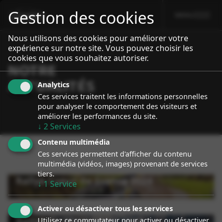
Gestion des cookies
MENU
sport event
Specialiste Porsche Rallye
Nous utilisons des cookies pour améliorer votre
expérience sur notre site. Vous pouvez choisir les
cookies que vous souhaitez autoriser.
NOTRE
ACTUALITÉS
Analytics
Ces services traitent les informations personnelles
pour analyser le comportement des visiteurs et
améliorer les performances du site.
↓
2
Services
Contenu multimédia
Ces services permettent d'afficher du contenu
multimédia (vidéos, images) provenant de services
tiers.
Rallye Coeur de France 2024
↓
1
Service
Activer ou désactiver tous les services
Rallye du Mont blanc 2024
Utilisez ce commutateur pour activer ou désactiver