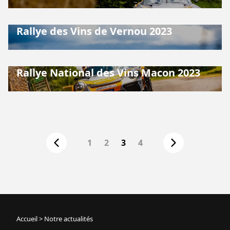
Rallye des Vins de Vernou 2023
Rallye National des Vins Macon 2023
1
2
3
4
Accueil
>
Notre actualités